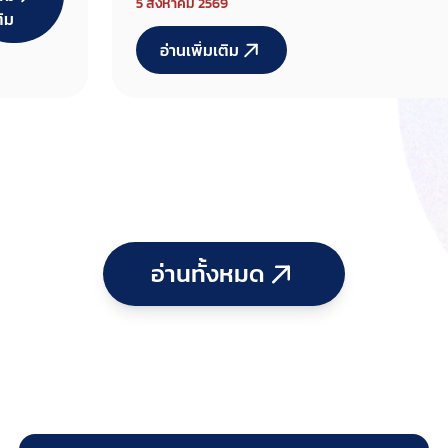
ฑ์
5 สิงหาคม 2569
ติม
พัฒนาการกีฬาแห่งชาติ มีมติเห็นชอบ
สรรงบ
อ่านเพิ่มเติม
กรอบวงเงินสนับสนุนรอบแรกแก่ 10
มาณให้
สมาคมกีฬาที่ใช้คำว่า “แห่งประเทศไทย
 สมาคม
ที่ใช้คำ
แห่ง
เทศไทย
ะจำ
บประมา
อ่านทั้งหมด
570 ต่อ
องเป็นวัน
อง