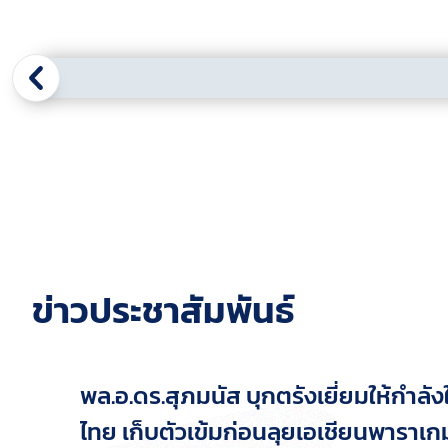
ข่าวประชาสัมพันธ์
พล.อ.ดร.สุภมนัส บุกตรังเยี่ยมให้กำลังใจ ทัพกรีฑาคนตาบอด
ไทย เก็บตัวเข้มก่อนลุยเอเชียนพาราเก