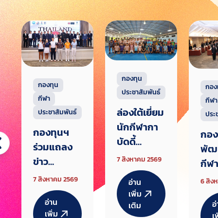
กองทุน
กองทุน
กอง
ประชาสัมพันธ์
กีฬา
กีฬา
ล่องใต้เยี่ยม
ประชาสัมพันธ์
ประช
นักกีฬากา
กองทุนฯ
กอง
บัดดี้
ร่วมแถลง
พัฒ
สมาคมแรก
7 สิงหาคม 2569
ข่าว
กีฬา
เตรียมทัพสู้
Thailand
ชาติ
7 สิงหาคม 2569
อ่าน
6 สิง
ศึกเอเชียน
Junior
สัม
เพิ่ม
เกมส์ 2026
อ่าน
อ
Champion
เติม
ชี้แ
เพิ่ม
เพ