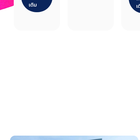
ship AJGA
เกณ
เติม
เ
Internatio
จัด
nal
ประ
Pathway
แก่
Series
กีฬา
2026
ว่า“
ประ
” ปร
ปีง
ณ 2
เนื่
ที่ส