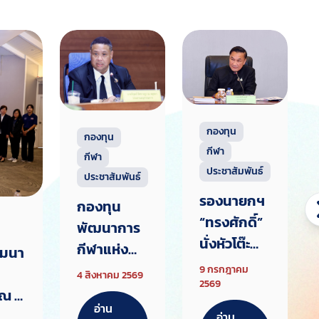
กองทุน
กองทุน
กีฬา
กีฬา
ประชาสัมพันธ์
ประชาสัมพันธ์
รองนายกฯ
กองทุน
“ทรงศักดิ์”
พัฒนาการ
นั่งหัวโต๊ะ
กีฬาแห่ง
มมนา
บอร์ด
ชาติ จัด
9 กรกฎาคม
4 สิงหาคม 2569
กองทุนกีฬา
2569
ประชุมคณะ
ณ ปี
อนุมัติงบ
อ่าน
อนุกรรมกา
งทุน
อ่าน