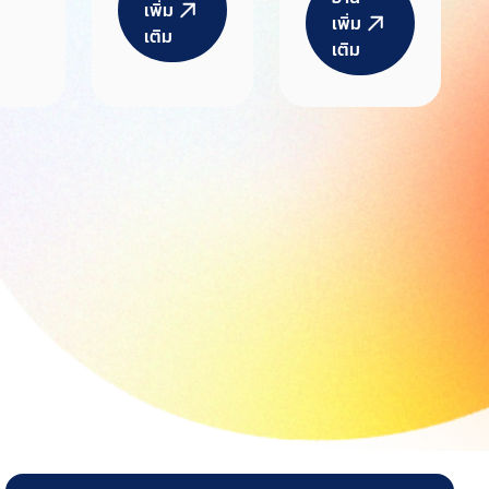
เพิ่ม
เพิ่มเติมส่ง
รสวัสดิการ
เพิ่ม
เติม
ทัพนักกีฬา
เติม
ด้านกีฬา
ไทยลุยเอ
ครั้งที่
”
เชียนเกมส์
4/2569
131 ล้านบาท
พร้อมไฟ
เขียวเกณฑ์
จัดสรรงบปี
2570