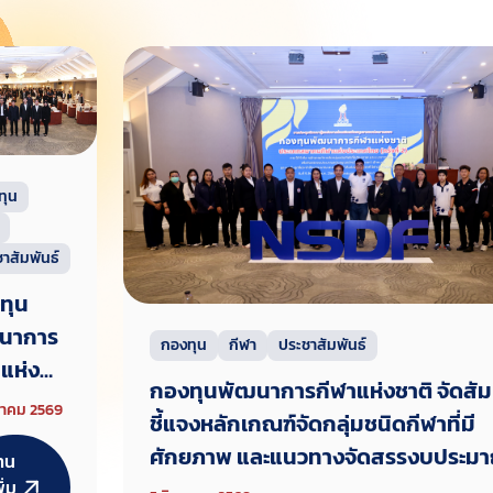
ทุน
าสัมพันธ์
ทุน
นาการ
กองทุน
กีฬา
ประชาสัมพันธ์
แห่ง
กองทุนพัฒนาการกีฬาแห่งชาติ จัดสั
 จัด
หาคม 2569
ชี้แจงหลักเกณฑ์จัดกลุ่มชนิดกีฬาที่มี
มนา
ศักยภาพ และแนวทางจัดสรรงบประมา
่าน
จงหลัก
2570 ภายหลังคณะกรรมการบริหารกอ
ิ่ม