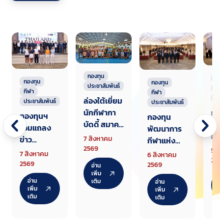
กองทุน
ก
กองทุน
กองทุน
ประชาสัมพันธ์
ก
กีฬา
กีฬา
ป
ล่องใต้เยี่ยม
ประชาสัมพันธ์
ประชาสัมพันธ์
นักกีฬากา
กอ
กองทุนฯ
กองทุน
บัดดี้ สมาคม
พั
ร่วมแถลง
พัฒนาการ
แรกเตรียม
กี
ข่าว
7 สิงหาคม
กีฬาแห่ง
ทัพสู้ศึกเอ
ชา
2569
Thailand
5 
ชาติ จัด
7 สิงหาคม
6 สิงหาคม
เชียนเกมส์
สั
25
Junior
สัมมนา
2569
2569
อ่าน
2026
ชี
Champion
เพิ่ม
ชี้แจงหลัก
อ่าน
เติม
อ่าน
เก
ship AJGA
เกณฑ์
เพิ่ม
เพิ่ม
กล
เติม
Internatio
เติม
จัดสรรงบ
กีฬ
nal
ประมาณให้
ศั