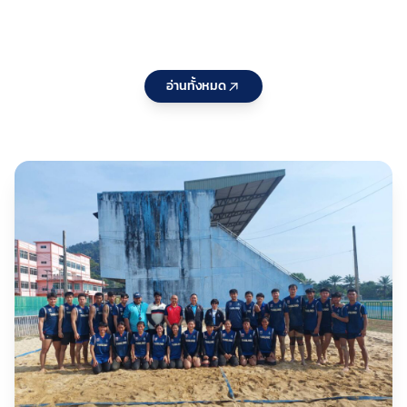
Pathway
แก่ สมาคม
แล
Series
กีฬาที่ใช้คำ
จั
2026
ว่า“แห่ง
ปร
ประเทศไทย
25
อ่านทั้งหมด
” ประจำ
หล
ปีงบประมา
กร
ณ 2570 ต่อ
บร
เนื่องเป็นวัน
กอ
ที่สอง
พั
กี
ชา
เห
กร
สน
รอ
10
กีฬ
ว่า