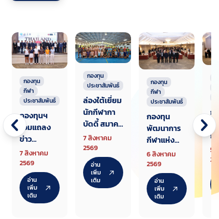
กองทุน
ก
กองทุน
กองทุน
ประชาสัมพันธ์
ก
กีฬา
กีฬา
ป
ล่องใต้เยี่ยม
ประชาสัมพันธ์
ประชาสัมพันธ์
นักกีฬากา
กอ
กองทุนฯ
กองทุน
บัดดี้ สมาคม
พั
ร่วมแถลง
พัฒนาการ
แรกเตรียม
กี
ข่าว
7 สิงหาคม
กีฬาแห่ง
ทัพสู้ศึกเอ
ชา
2569
Thailand
5 
ชาติ จัด
7 สิงหาคม
6 สิงหาคม
เชียนเกมส์
สั
25
Junior
สัมมนา
2569
2569
อ่าน
2026
ชี
Champion
เพิ่ม
ชี้แจงหลัก
อ่าน
เติม
อ่าน
เก
ship AJGA
เกณฑ์
เพิ่ม
เพิ่ม
กล
เติม
Internatio
เติม
จัดสรรงบ
กีฬ
nal
ประมาณให้
ศั