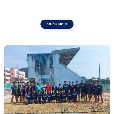
Pathway
แก่ สมาคม
แล
Series
กีฬาที่ใช้คำ
จั
2026
ว่า“แห่ง
ปร
ประเทศไทย
25
อ่านทั้งหมด
” ประจำ
หล
ปีงบประมา
กร
ณ 2570 ต่อ
บร
เนื่องเป็นวัน
กอ
ที่สอง
พั
กี
ชา
เห
กร
สน
รอ
10
กีฬ
ว่า