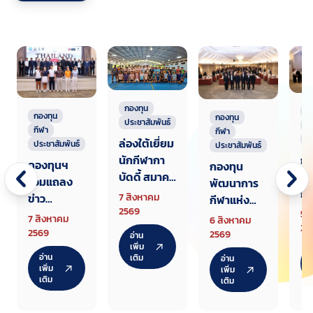
กองทุน
ก
กองทุน
กองทุน
ประชาสัมพันธ์
ก
กีฬา
กีฬา
ป
ล่องใต้เยี่ยม
ประชาสัมพันธ์
ประชาสัมพันธ์
นักกีฬากา
กอ
กองทุนฯ
กองทุน
บัดดี้ สมาคม
พั
ร่วมแถลง
พัฒนาการ
แรกเตรียม
กี
ข่าว
7 สิงหาคม
กีฬาแห่ง
ทัพสู้ศึกเอ
ชา
2569
Thailand
5 
ชาติ จัด
7 สิงหาคม
6 สิงหาคม
เชียนเกมส์
สั
25
Junior
สัมมนา
2569
2569
อ่าน
2026
ชี
Champion
เพิ่ม
ชี้แจงหลัก
อ่าน
เติม
อ่าน
เก
ship AJGA
เกณฑ์
เพิ่ม
เพิ่ม
กล
เติม
Internatio
เติม
จัดสรรงบ
กีฬ
nal
ประมาณให้
ศั