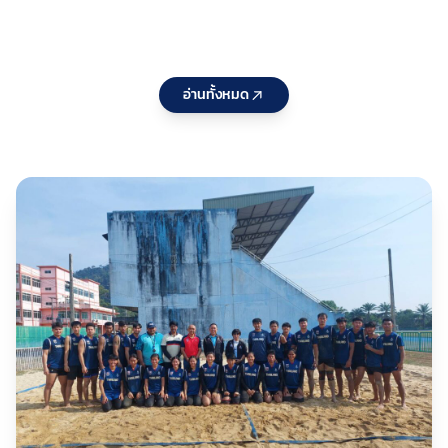
Pathway
แก่ สมาคม
แล
Series
กีฬาที่ใช้คำ
จั
2026
ว่า“แห่ง
ปร
ประเทศไทย
25
อ่านทั้งหมด
” ประจำ
หล
ปีงบประมา
กร
ณ 2570 ต่อ
บร
เนื่องเป็นวัน
กอ
ที่สอง
พั
กี
ชา
เห
กร
สน
รอ
10
กีฬ
ว่า