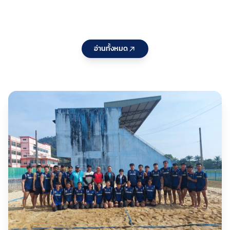
Pathway
แก่ สมาคม
แล
Series
กีฬาที่ใช้คำ
จั
2026
ว่า“แห่ง
ปร
ประเทศไทย
25
อ่านทั้งหมด
” ประจำ
หล
ปีงบประมา
กร
ณ 2570 ต่อ
บร
เนื่องเป็นวัน
กอ
ที่สอง
พั
กี
ชา
เห
กร
สน
รอ
10
กีฬ
ว่า