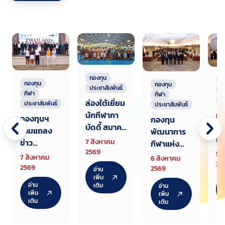
กองทุน
ก
กองทุน
กองทุน
ประชาสัมพันธ์
ก
กีฬา
กีฬา
ป
ล่องใต้เยี่ยม
ประชาสัมพันธ์
ประชาสัมพันธ์
นักกีฬากา
กอ
กองทุนฯ
กองทุน
บัดดี้ สมาคม
พั
ร่วมแถลง
พัฒนาการ
แรกเตรียม
กี
ข่าว
7 สิงหาคม
กีฬาแห่ง
ทัพสู้ศึกเอ
ชา
2569
Thailand
5 
ชาติ จัด
7 สิงหาคม
6 สิงหาคม
เชียนเกมส์
สั
25
Junior
สัมมนา
2569
2569
อ่าน
2026
ชี
Champion
เพิ่ม
ชี้แจงหลัก
อ่าน
เติม
อ่าน
เก
ship AJGA
เกณฑ์
เพิ่ม
เพิ่ม
กล
เติม
Internatio
เติม
จัดสรรงบ
กีฬ
nal
ประมาณให้
ศั