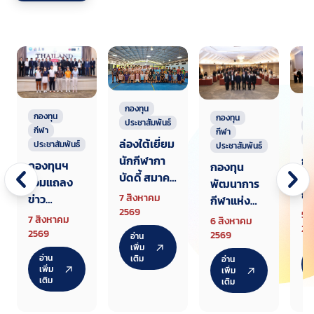
กองทุน
ก
กองทุน
กองทุน
ประชาสัมพันธ์
ก
กีฬา
กีฬา
ป
ล่องใต้เยี่ยม
ประชาสัมพันธ์
ประชาสัมพันธ์
นักกีฬากา
กอ
กองทุนฯ
กองทุน
บัดดี้ สมาคม
พั
ร่วมแถลง
พัฒนาการ
แรกเตรียม
กี
ข่าว
7 สิงหาคม
กีฬาแห่ง
ทัพสู้ศึกเอ
ชา
2569
Thailand
5 
ชาติ จัด
7 สิงหาคม
6 สิงหาคม
เชียนเกมส์
สั
25
Junior
สัมมนา
2569
2569
อ่าน
2026
ชี
Champion
เพิ่ม
ชี้แจงหลัก
อ่าน
เติม
อ่าน
เก
ship AJGA
เกณฑ์
เพิ่ม
เพิ่ม
กล
เติม
Internatio
เติม
จัดสรรงบ
กีฬ
nal
ประมาณให้
ศั