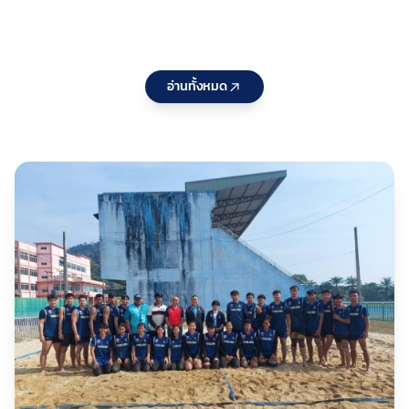
Pathway
แก่ สมาคม
แล
Series
กีฬาที่ใช้คำ
จั
2026
ว่า“แห่ง
ปร
ประเทศไทย
25
อ่านทั้งหมด
” ประจำ
หล
ปีงบประมา
กร
ณ 2570 ต่อ
บร
เนื่องเป็นวัน
กอ
ที่สอง
พั
กี
ชา
เห
กร
สน
รอ
10
กีฬ
ว่า