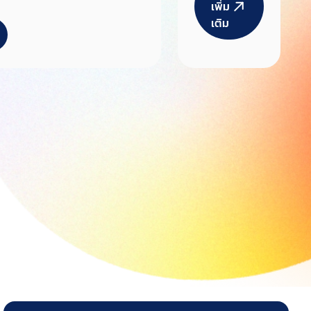
เพิ่ม
รสวัสดิการ
งชาติ มีมติเห็นชอบ
เติม
ด้านกีฬา
สนุนรอบแรกแก่ 10
ครั้งที่
คำว่า “แห่งประเทศไทย”
4/2569