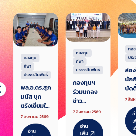
กอง
กองทุน
ประช
กองทุน
กีฬา
กีฬา
ล่อง
ประชาสัมพันธ์
ประชาสัมพันธ์
นัก
กองทุนฯ
พล.อ.ดร.สุภ
บัดดี
ร่วมแถลง
มนัส บุก
สมา
7 สิง
ข่าว
ตรังเยี่ยมให้
เตรี
Thailand
7 สิงหาคม 2569
อ
กำลังใจ ทัพ
ศึกเ
7 สิงหาคม 2569
Junior
เพ
กรีฑาคน
เกม
อ่าน
Champion
เ
อ่าน
ตาบอดไทย
เพิ่ม