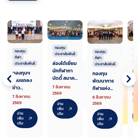
กองทุน
ก
กองทุน
กองทุน
ประชาสัมพันธ์
ก
กีฬา
กีฬา
ป
ล่องใต้เยี่ยม
ประชาสัมพันธ์
ประชาสัมพันธ์
นักกีฬากา
กอ
กองทุนฯ
กองทุน
บัดดี้ สมาคม
พั
ร่วมแถลง
พัฒนาการ
แรกเตรียม
กี
ข่าว
7 สิงหาคม
กีฬาแห่ง
ทัพสู้ศึกเอ
ชา
2569
Thailand
5 
ชาติ จัด
7 สิงหาคม
6 สิงหาคม
เชียนเกมส์
สั
25
Junior
สัมมนา
2569
2569
อ่าน
2026
ชี
Champion
เพิ่ม
ชี้แจงหลัก
อ่าน
เติม
อ่าน
เก
ship AJGA
เกณฑ์
เพิ่ม
เพิ่ม
กล
เติม
Internatio
เติม
จัดสรรงบ
กีฬ
nal
ประมาณให้
ศั