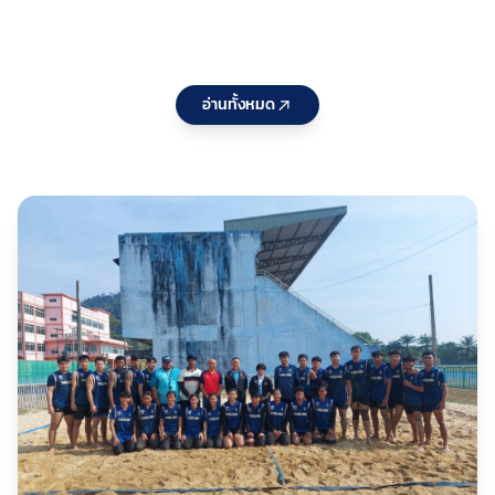
Pathway
แก่ สมาคม
แล
Series
กีฬาที่ใช้คำ
จั
2026
ว่า“แห่ง
ปร
ประเทศไทย
25
อ่านทั้งหมด
” ประจำ
หล
ปีงบประมา
กร
ณ 2570 ต่อ
บร
เนื่องเป็นวัน
กอ
ที่สอง
พั
กี
ชา
เห
กร
สน
รอ
10
กีฬ
ว่า