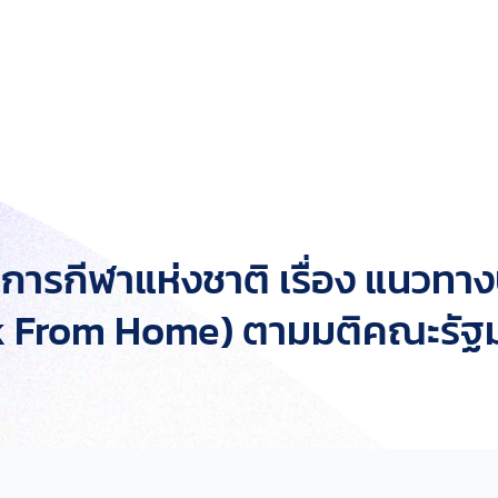
รกีฬาแห่งชาติ เรื่อง แนวทางป
rk From Home) ตามมติคณะรัฐ