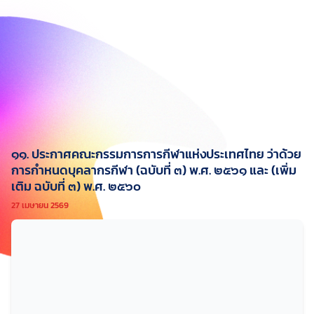
๑๑. ประกาศคณะกรรมการการกีฬาแห่งประเทศไทย ว่าด้วย
การกำหนดบุคลากรกีฬา (ฉบับที่ ๓) พ.ศ. ๒๕๖๑ และ (เพิ่ม
เติม ฉบับที่ ๓) พ.ศ. ๒๕๖๐
27 เมษายน 2569